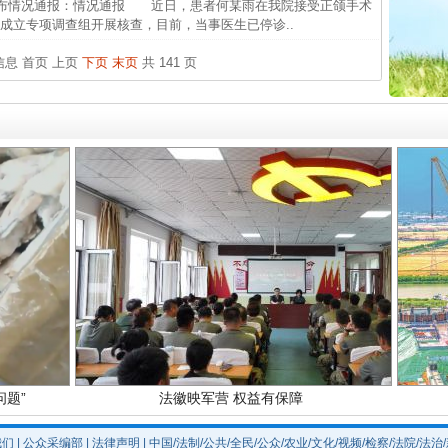
布情况通报：情况通报 近日，患者何某雨在我院接受正颌手术
中国发
成立专项调查组开展核查，目前，当事医生已停诊..
官方
条信息
首页
上页
下页
末页
共 141 页
从“无
最高
事故致
实
一纸欠条伤亲情 巡回调解促和解..
四川1
题”
法徽映军营 权益有保障
我们
|
公众采编部
|
法律声明
| 中国/法制/公共/全民/公众/农业/文化/视频/检察/法院/法治