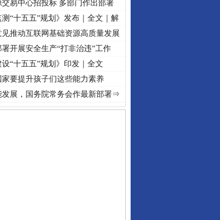
源交易中心招投标 多部门作出部署
测“十五五”规划》发布｜全文｜解
意见推动互联网基础资源高质量发展
署开展安全生产“打非治违”工作
设“十五五”规划》印发｜全文
国家要提升孩子们这些能力素养
·[视频]
牢记初心使命 奋进复兴征程丨“转折之城”激荡..
·[视频]
牢记初心使命 奋进复兴征
能发展，国务院常务会作最新部署⇒
守，一别两宽：这场老年..
条伤亲情 巡回调解促和..
保费，离婚时为何要分走一..
誉，不得录用为公务员
目出狱后办书院暴力管教..