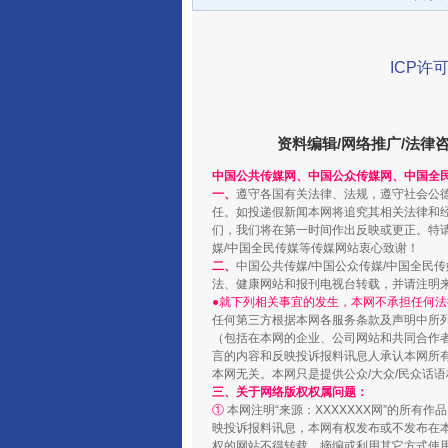
ICP许可
资料编辑/网络推广/法律
中国公共传媒网、中国公众传媒网、中国全
一、
遵守各国有关法律、法规，遵守社会公
任。如投递假新闻本网将追究其相关法律和
千年窑火 生生不息
们，我们将在第一时间作出反映或更正。特
媒/中国全民传媒等传媒网站衷心致谢！
二、
中国公共传媒/中国公众传媒/中国全民
法、健康网站和报刊电视台转载，并请注明
●就下列相关事宜的发生，本网不承担任何法
任何第三方根据本网各服务条款及声明中所
（包括在本网的企业、公司网站和共同合作
言的内容和反映投诉报料讯息人承认本网所
本网无关。本网只是提供公众/大众/民众话
三、关于网络版权权属问题：
①
本网注明“来源：XXXXXXX网”的所有
映投诉报料讯息，本网有权发布或不发布在
权的网站不得转载、摘编或利用其它方式使用