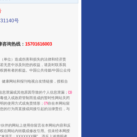
号
1140号
法律咨询热线：
15701616003
（单位）造成伤害和损失的法律和经济责
若无意中涉及到您的权益，请及时联系我
从数据变化看反腐深化
权拥有者的权益。中国公共传媒/中国公众传
、健康网站和报刊电视台友情链接，授权合
信息泄漏或其他原因导致的个人信息泄漏；
⑶
毒侵入或政府管制而造成的暂时性网站关闭
明的使用方式或免责情形；
⑺
你在本网站留
您的行为而直接或间接引起的法律责任，与
合作伙伴的网站上使用你留言在本网站内容和反
权在网站内转载或修改引用。但未经本网授
源于：XXXXXXX网”。违反上述声明者，