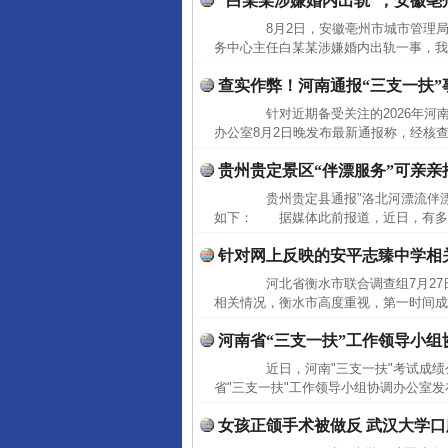
“白某某涉嫌婚内出轨”，安徽
8月2日，安徽亳州市城市管理局
务中心主任白某某涉嫌婚内出轨一事，我
查实作弊！河南通报“三支一扶”
针对近期备受关注的2026年河南
办公室8月2日晚发布最新通报称，经核查
贵州贵定景区“伴漂服务”可亲亲
贵州贵定县通报"洛北河漂流伴漂
如下： 据媒体此前报道，近日，有多名
针对网上反映的安平志臻中学相
河北省衡水市联合调查组7月27
相关情况，衡水市高度重视，第一时间成
河南省“三支一扶”工作领导小组
近日，河南"三支一扶"考试成绩公
省"三支一扶"工作领导小组协调办公室发
女孩正颌手术被做反 武汉大学