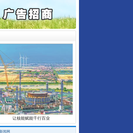
起首例对外贸易国家安全..
通报西安赛格商场坠亡事件
产可执”到“全额执行”
检抗诉的疑难复杂刑事案件
5死1伤，四川省安委会挂..
行业协会接连发公告
0家县级农商行获批解散
让核能赋能千行百业
/新闻网