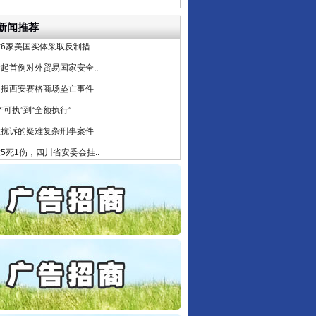
公安厅征集新型黑恶违法..
6家美国实体采取反制措..
新闻推荐
起首例对外贸易国家安全..
通报西安赛格商场坠亡事件
产可执”到“全额执行”
检抗诉的疑难复杂刑事案件
5死1伤，四川省安委会挂..
0家县级农商行获批解散
守，一别两宽：这场老年..
条伤亲情 巡回调解促和..
保费，离婚时为何要分走一..
誉，不得录用为公务员
目出狱后办书院暴力管教..
公安厅征集新型黑恶违法..
6家美国实体采取反制措..