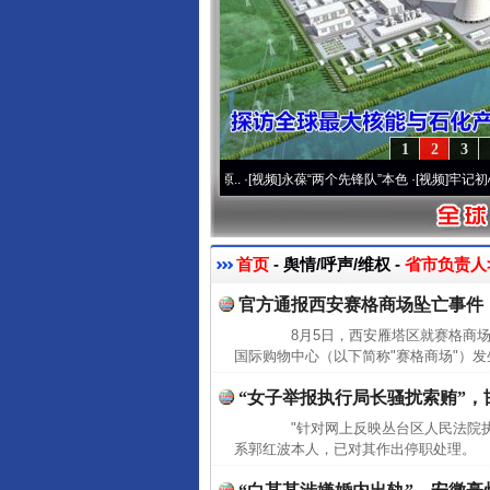
1
2
3
运营20周年 深刻改变雪域高原..
·[视频]
永葆“两个先锋队”本色
·[视频]
牢记初心使命 
首页
- 舆情/呼声/维权 -
省市负责人>
官方通报西安赛格商场坠亡事件
8月5日，西安雁塔区就赛格商场
国际购物中心（以下简称"赛格商场"）发
“女子举报执行局长骚扰索贿”，
"针对网上反映丛台区人民法院执
系郭红波本人，已对其作出停职处理。