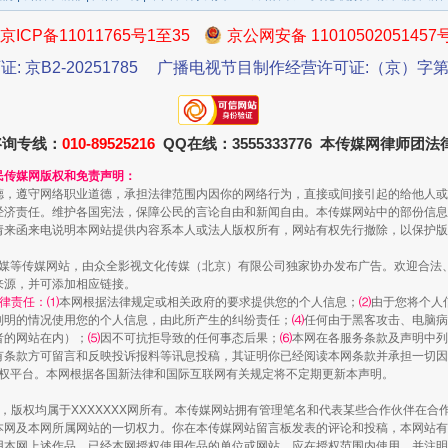
京ICP备11011765号1至35
京公网安备 11010502051457
证: 京B2-20251785
广播电视节目制作经营许可证:（京）字第3
咨询专线：
010-89525216
QQ在线：3555333776 本传媒网律师团
民传媒网版权和免责声明：
德，遵守网络职业道德，承担法律范围内因你的网络行为，直接或间接引起的给他人或
经济责任。维护各国宪法，保障公民的言论自由和新闻自由。本传媒网站中的部份信息
一批国家标准开始实施
请来函来电说明本网站提供内容系本人或法人版权所有，网站有权先行撤除，以保护版
传媒等传媒网站，由众全影视文化传媒（北京）有限公司独家协办发布广告。欢迎合法
来源，并可添加相应链接。
律责任：⑴
本网根据法律规定或相关政府的要求提供您的个人信息；
⑵
由于您将个人
列明的情况使用您的个人信息，由此所产生的纠纷责任；
⑷
任何由于黑客攻击、电脑病
者的网站在内）；
⑸
因不可抗拒导致的任何事态后果；
⑹
本网在各服务条款及声明中列
有条款方可留言和反映投诉报料等讯息投稿，其证明你已经阅读本网条款并承担一切因
语权平台。本网根据各国新法律和国际互联网有关规定将不定期更新本声明。
作品，版权均属于XXXXXXX网所有。本传媒网站拥有管理笔名和代表某些合作伙伴在
本网及本网所属网站的一切权力。你在本传媒网站留言板发表的评论和投稿，本网站有
本网上述作品。已经本网授权使用作品的单位或网站，应在授权范围内使用，并注明“来