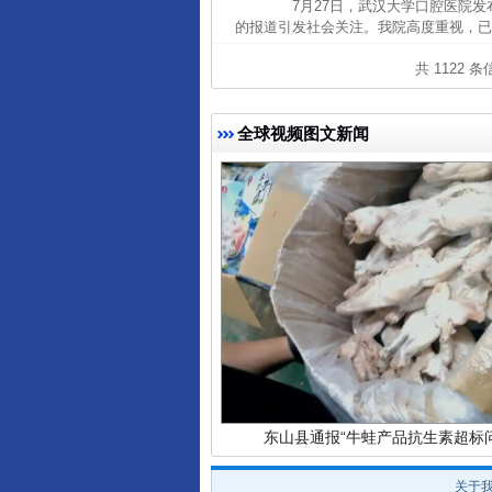
7月27日，武汉大学口腔医院发
的报道引发社会关注。我院高度重视，已
共 1122 
全球视频图文新闻
完善运行机制助力责任有效落
东山县通报“牛蛙产品抗生素超标问
关于