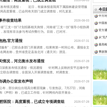
亳州通报：高度重视，已成立调查组
2026-08-03
四川省
发布情况通报： 近日，有媒体报道我局下属园林建设管理服
中方对
今日
局高度重视，已会同有关部门成立调查组，对孔某某..
中国发
事件核查结果
2026-08-03
官方
省"三支一扶"计划招募相关舆情，河南省"三支一扶"领导小组协调
从“无
，发现有非法参与考试作弊行为。目前，已对河..
最高
抱抱,官方通报
2026-07-31
事故致
服务"：已联合多部门开展调查，结果将第一时间公布。通报全文
四川1
网友称，贵州省贵定县洛北河（通天河）漂流..
半生相
关情况，河北衡水发布通报
2026-07-28
一纸欠
日深夜发布情况通报：情况通报 针对网上反映的安平志臻中学
立联合调查组，全面深入开展调查核查。对调查发..
26万
杨天
协调办公室发布声明
2026-07-28
传销头
布，部分岗位出现高分断层现象，引发热议。7月27日，河南
布《声明》称，已成立工作组，针对网传内容开展全..
四川省
口腔医院：高度重视，已成立专项调查组
2026-07-28
中方对