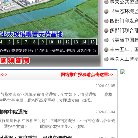
事关公共资
《生态环境监
读
四部门印发
多部门联合部
《美丽中国建
4
5
6
7
8
9
10
11
12
13
14
15
未来五年，
奋进复兴征程丨宝塔山下好光景..
·[视频]
因党而生 为党而战——百年“纪”事⑧加强纪律..
事关人工智
>>
网络推广投稿请点击这里>>
2026-08-05
半生相
与坠楼者商业纠纷发布情况通报，全文如下：情况通报 赛格
生坠亡事件后，雁塔区高度重视，立即成立由市场监..
一纸欠
邯郸中院通报
2026-08-04
26万
行局局长郭红波相关问题"，邯郸中院通报：不当言论通话录音确
杨天
 通报全文如下： 此前媒体报道显示，债权..
传销头