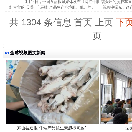
3月14日，中国食品报融媒体发布《网红牛肚 镜头后的肮脏车间
红带货的"贡菜+千层肚"产品生产环境脏、乱、差。 视频中曝光，该产
共 1304 条信息
首页
上页
下
完善运行机制助力责任有效落实
一纸欠条
页
全球视频图文新闻
东山县通报“牛蛙产品抗生素超标问题”
法