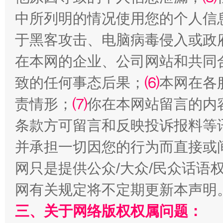
中所列明的情况使用您的个人信
全民健身五年计划来了！等你上场
于黑客攻击、电脑病毒侵入或政
在本网的企业、公司网站和共同
致的任何事态后果；
⑹
本网在各
责情形；
⑺
你在本网站留言的内
条款方可留言和反映投诉报料等
并承担一切因您的行为而直接或
阿坝州三大球赛在茂县开幕
规模最
网只是提供公众/大众/民众话语
网有关规定将不定期更新本声明
三、关于网络版权权属问题：