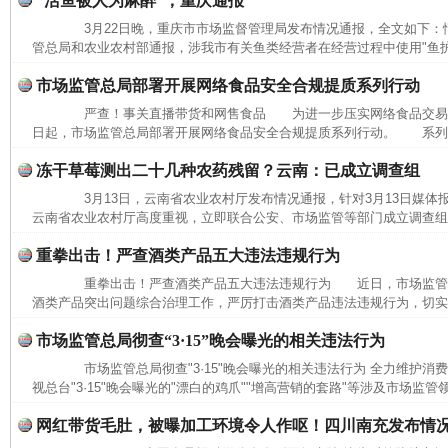
“活鱼被人为麻醉”，重庆通报
3月22日晚，重庆市市场监督管理局发布情况通报，全文如下
管总局和农业农村部通报，涉我市有关鱼类经营者在经营过程中使用"鱼护宝"
市场监管总局部署开展网络食品安全合规提质系列行动
严查！事关直播带货和网售食品 为进一步压实网络食品交易
日起，市场监管总局部署开展网络食品安全合规提质系列行动。 系列行
冻干草莓测出二十几种农药残留？云南：已成立调查组
3月13日，云南省农业农村厅发布情况通报，针对3月13日媒体
云南省农业农村厅高度重视，立即联合公安、市场监管等部门成立调查组，
重拳出击！严查酒类产品五大违法违规行为
重拳出击！严查酒类产品五大违法违规行为 近日，市场监管
酒类产品突出问题综合治理工作，严厉打击酒类产品违法违规行为，切实保
市场监管总局彻查“3·15”晚会曝光的相关违法行为
市场监管总局彻查"3·15"晚会曝光的相关违法行为 全力维护
视总台"3·15"晚会曝光的"漂白的鸡爪""增高营销的套路"等涉及市场监管
网红带货毛肚，被曝加工环境令人作呕！四川南充发布情