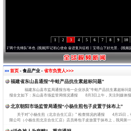
1
2
3
4
5
6
7
8
9
10
两个先锋队”本色
·[视频]
牢记初心使命 奋进复兴征程丨宝塔山下好光景..
·[视频]
因党而生
首页
- 食品产业 -
省市负责人>>>
福建省东山县通报“牛蛙产品抗生素超标问题”
福建东山县市监局通报当地一企业涉及"牛蛙产品抗生素超标问题
报全文如下：东山县市场监管局情况通报 8月3日上午，关注到媒体报道
北京朝阳市场监管局通报“小杨生煎包子皮置于抹布上”
关于对"小杨生煎（北京合生汇店）" 检查情况的通报 4月15日
限公司（小杨生煎北京合生汇店）店员将包子皮放置于抹布上，我局第一时