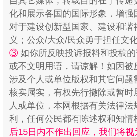
自其它媒体，转载目的在于传递
化和展示各国的国际形象，增强
对于建设创新型国家、建设和谐
义；公众/大众/民众勇于担任文
③
如你所反映投诉报料和投稿的
或不文明用语，请谅解！如因被
“蜀中异人”王建安的艺术幻境
涉及个人或单位版权和其它问题
核实属实，有权先行撤除或暂时
人或单位，本网根据有关法律法
利，任何公民都有陈述权和知情
后15日内不作出回应，我们将视