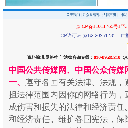
关于我们
|
公众采编部
|
法律声明
| 中国
京ICP备11011765号1至3
ICP许可证: 京B2-20251785
广
千年窑火 生生不息
一
资料编辑/网络推广/法律咨询专线：
010-89525216
QQ
中国公共传媒网、中国公众传媒
一、
遵守各国有关法律、法规，
担法律范围内因你的网络行为，
成伤害和损失的法律和经济责任
和经济责任。维护各国宪法，保
揭开“小金库”的免责幌子