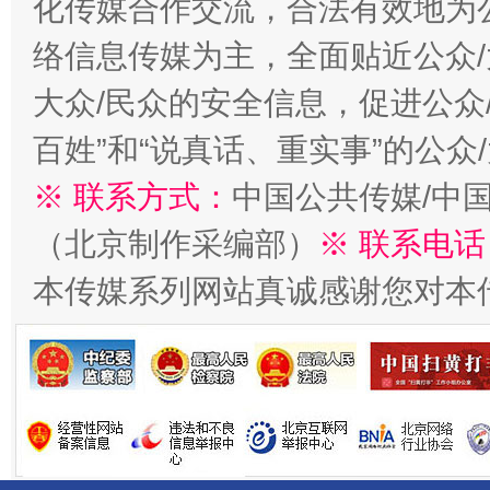
化传媒合作交流，合法有效地为公
络信息传媒为主，全面贴近公众/
大众/民众的安全信息，促进公众
千年窑火 生生不息
一
百姓”和“说真话、重实事”的公众
※ 联系方式：
中国公共传媒/中
（北京制作采编部）
※ 联系电话
本传媒系列网站真诚感谢您对本
揭开“小金库”的免责幌子