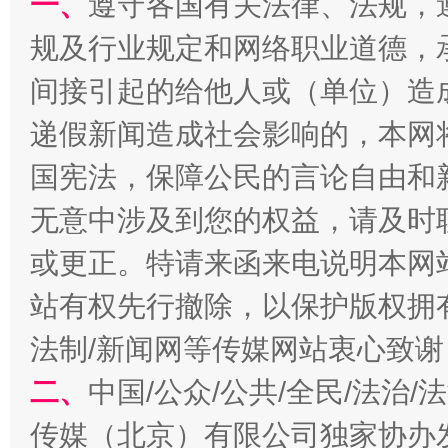
一、
遵守各国有关法律、法规，
规及行业规定和网络职业道德，
间接引起的给他人或（单位）造
递假新闻造成社会影响的，本网
国宪法，保障公民的言论自由和
全民健身五年计划来了！等你上场
无意中涉及到您的权益，请及时
或更正。特请来函来电说明本网
站有权先行撤除，以保护版权拥有者
法制/新闻网等传媒网站衷心致谢
二、
中国/公众/公共/全民/法治
传媒（北京）有限公司独家协办
阿坝州三大球赛在茂县开幕
规模最