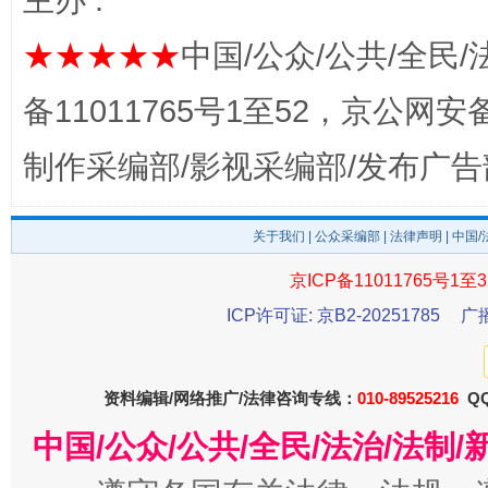
主办 :
★★★★★
中国/公众/公共/全民/
备11011765号1至52，京公网安备：
揭开“小金库”的免责幌子
制作采编部/影视采编部/发布广告
关于我们
|
公众采编部
|
法律声明
| 中国
京ICP备11011765号1至3
ICP许可证: 京B2-20251785
广
受贿1.44亿！段成刚被判无期
从幼儿
资料编辑/网络推广/法律咨询专线：
010-89525216
QQ
中国/公众/公共/全民/法治/法