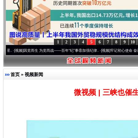
1
2
3
4
5
6
7
8
9
10
频]
因党而生 为党而战——百年“纪”事⑧加强纪律..
·[视频]
牢记初心使命 奋进复兴征程丨“
完善运行机制助力责任有效落实
一纸欠条
首页
»
视频新闻
微视频 | 三峡也