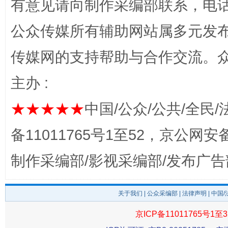
有意见请向制作采编部联系，电话：0
公众传媒所有辅助网站属多元发
传媒网的支持帮助与合作交流。
主办 :
★★★★★
中国/公众/公共/全民/
东山县通报“牛蛙产品抗生素超标问题”
法
备11011765号1至52，京公网安备：
制作采编部/影视采编部/发布广告
关于我们
|
公众采编部
|
法律声明
| 中国
京ICP备11011765号1至3