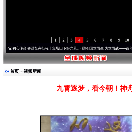
1
2
3
4
5
6
7
8
9
10
心使命 奋进复兴征程丨宝塔山下好光景..
·[视频]
因党而生 为党而战——百年“纪”事⑧加
首页
»
视频新闻
九霄逐梦，看今朝！神