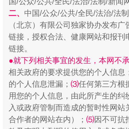
国/公众/公共/全民/法治/法制/新
二、
中国/公众/公共/全民/法治/
（北京）有限公司独家协办发布广
受贿1.44亿！段成刚被判无期
从幼儿
链接，授权合法、健康网站和报刊
链接。
●就下列相关事宜的发生，本网不
相关政府的要求提供您的个人信息
的个人信息泄漏；
⑶
任何第三方根
用您的个人信息，由此所产生的纠
入或政府管制而造成的暂时性网站
全民健身五年计划来了！等你上场
合作者的网站在内）；
⑸
因不可抗