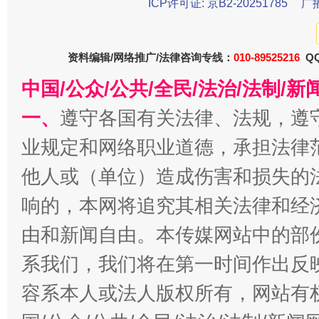
ICP许可证: 京B2-20251785
广
千年窑火 生生不息
一
资料编辑/网络推广/法律咨询专线：
010-89525216
QQ
中国/公众/公共/全民/法治/法制/
一、
遵守各国有关法律、法规，遵
业规定和网络职业道德，承担法律
他人或（单位）造成伤害和损失的
响的，本网将追究其相关法律和经
揭开“小金库”的免责幌子
由和新闻自由。本传媒网站中的部
系我们，我们将在第一时间作出反
容系本人或法人版权所有，网站有