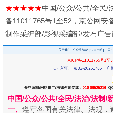
★★★★★
中国/公众/公共/全民/
备11011765号1至52，京公网安备：
制作采编部/影视采编部/发布广告
东山县通报“牛蛙产品抗生素超标问题”
法
关于我们
|
公众采编部
|
法律声明
| 中国
京ICP备11011765号1至3
ICP许可证: 京B2-20251785
广
资料编辑/网络推广/法律咨询专线：
010-89525216
QQ
中国/公众/公共/全民/法治/法
千年窑火 生生不息
一
一、
遵守各国有关法律、法规，