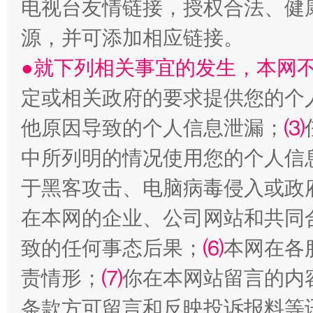
电视台友情链接，授权合法、健
受贿1.44亿！段成刚被判无期
从幼儿
源，并可添加相应链接。
●就下列相关事宜的发生，本网
定或相关政府的要求提供您的个
他原因导致的个人信息泄漏；
⑶
中所列明的情况使用您的个人信
于黑客攻击、电脑病毒侵入或政
在本网的企业、公司网站和共同
全民健身五年计划来了！等你上场
致的任何事态后果；
⑹
本网在各
责情形；
⑺
你在本网站留言的内
条款方可留言和反映投诉报料等