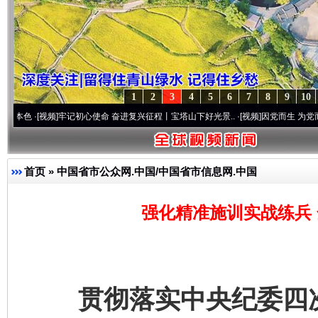
1
2
3
4
5
6
7
8
9
10
视频]
牢记初心使命 奋进复兴征程丨宝塔山下好光景..
·[视频]
因党而生 为党而战——百年“
首页
»
中国省市公众网.中国/中国省市信息网.中国
强化精准施训实战练兵
贯彻落实中央纪委四次