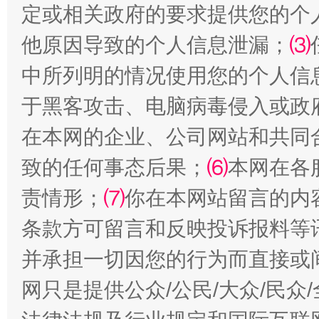
定或相关政府的要求提供您的个
受贿1.44亿！段成刚被判无期
从幼儿
他原因导致的个人信息泄漏；
⑶
中所列明的情况使用您的个人信
于黑客攻击、电脑病毒侵入或政
在本网的企业、公司网站和共同
致的任何事态后果；
⑹
本网在各
责情形；
⑺
你在本网站留言的内
全民健身五年计划来了！等你上场
条款方可留言和反映投诉报料等
并承担一切因您的行为而直接或
网只是提供公众/公民/大众/民