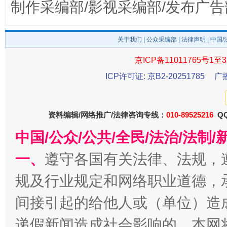
制作采编部/影视采编部/发布广告
关于我们
|
公众采编部
|
法律声明
| 中国
京ICP备11011765号1至3
东山县通报“牛蛙产品抗生素超标问题”
法
ICP许可证: 京B2-20251785
广
资料编辑/网络推广/法律咨询专线：
010-89525216
QQ
中国/公众/公共/全民/法治/法
一、
遵守各国有关法律、法规，
规及行业规定和网络职业道德，
间接引起的给他人或（单位）造
千年窑火 生生不息
一
递假新闻造成社会影响的，本网