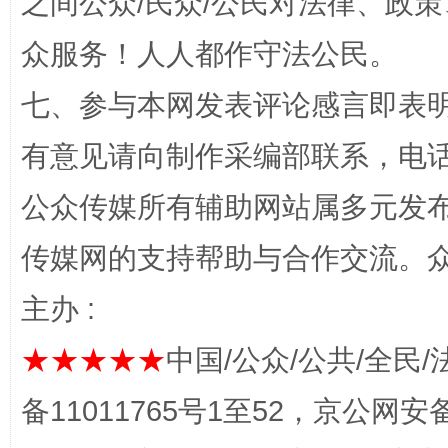
之间公众/民众/公民对法律、政
众服务！人人都作守法公民。
“蜀中异人”王建安的艺术幻境
七、参与本网发表评论感言即表明
有意见请向制作采编部联系，电话：0
公众传媒所有辅助网站属多元发
传媒网的支持帮助与合作交流。
主办 :
完善运行机制助力责任有效落实
一纸欠条
★★★★★
中国/公众/公共/全民/
备11011765号1至52，京公网安备：