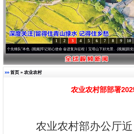
1
2
3
4
5
6
7
8
9
10
队”本色
·[视频]
牢记初心使命 奋进复兴征程丨宝塔山下好光景..
·[视频]
因党而生 为党而
首页
»
农业农村
农业农村部部署20
农业农村部办公厅近日印