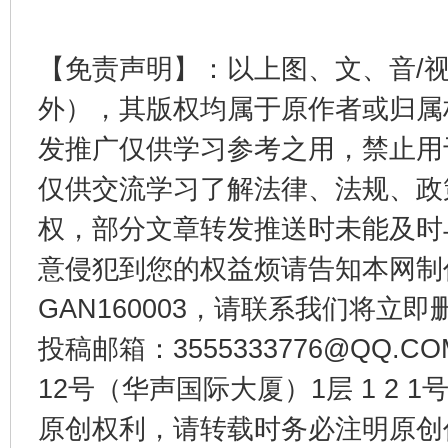
【免责声明】：以上图、文、音/
外），其版权均属于原作者或归属
发推广仅供学习参考之用，禁止用
东山县通报“牛蛙产品抗生素超标问题”
法
仅供交流学习了解法律、法规、政
权，部分文章转发推送时未能及时
意侵犯到您的权益烦请告知本网制作采编
GAN160003，请联系我们将立即删
投稿邮箱：3555333776@QQ
12号（华声国际大厦）1层 1 2
原创权利，请转载时务必注明原创作
千年窑火 生生不息
一