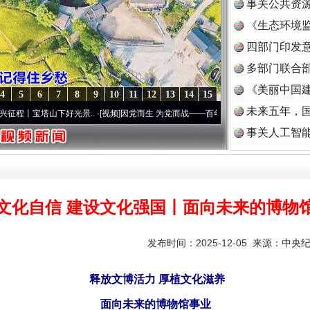
事关公共资
《生态环境监
读
四部门印发
多部门联合部
《美丽中国建
4
5
6
7
8
9
10
11
12
13
14
15
未来五年，
山下好光景..
·[视频]
因党而生 为党而战——百年“纪”事⑧加强纪律..
·[视频]
牢记初心使命
事关人工智
文化自信 建设文化强国丨面向未来的博物
发布时间：2025-12-05 来源：
中央
释放文博活力 厚植文化滋养
面向未来的博物馆事业