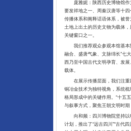
庞雅妮：陕西历史博物馆作为
要发祥地之一、周秦汉唐等十四
传播体系和阐释话语体系，被誉
土地上出土的历史文物为载体，
关键窗口之一。
我们推荐观众参观本馆基本陈列
融合、盛唐气象、文脉绵长”七
西乃至中国古代文明孕育、发展
载体。
在展示传播层面，我们注重以主
铜冶金技术为独特视角，系统梳
格局形成中的关键作用。“十五五
与叙事方式，聚焦王朝文明时期
向和频：四川博物院坚持以特
计划，推出了“远古四川”“古