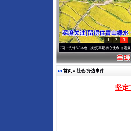
1
2
3
改变雪域高原..
·[视频]
永葆“两个先锋队”本色
·[视频]
牢记初心使命 奋进复兴征程丨宝塔
首页
»
社会/身边事件
坚定