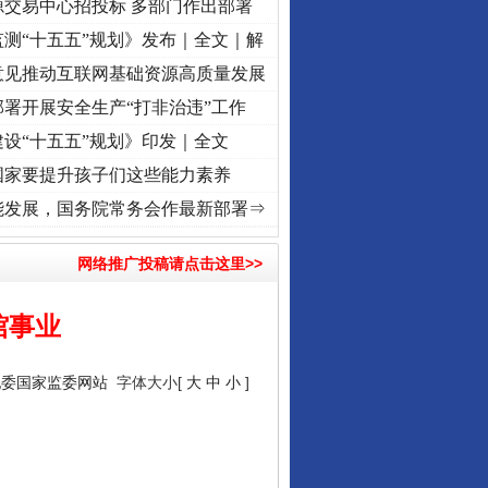
源交易中心招投标 多部门作出部署
测“十五五”规划》发布｜全文｜解
意见推动互联网基础资源高质量发展
署开展安全生产“打非治违”工作
设“十五五”规划》印发｜全文
国家要提升孩子们这些能力素养
 奋进复兴征程丨“转折之城”激荡..
·[视频]
牢记初心使命 奋进复兴征程丨红船起航处 潮
能发展，国务院常务会作最新部署⇒
网络推广投稿请点击这里>>
馆事业
纪委国家监委网站
字体大小[
大
中
小
]