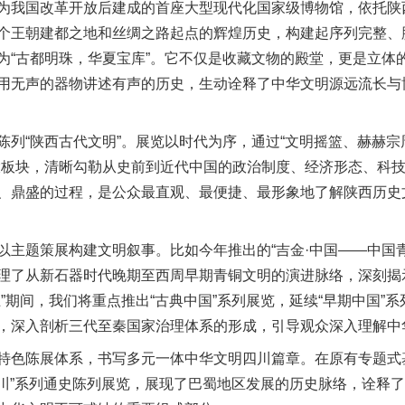
我国改革开放后建成的首座大型现代化国家级博物馆，依托陕
个王朝建都之地和丝绸之路起点的辉煌历史，构建起序列完整、
为“古都明珠，华夏宝库”。它不仅是收藏文物的殿堂，更是立体
用无声的器物讲述有声的历史，生动诠释了中华文明源远流长与博
“陕西古代文明”。展览以时代为序，通过“文明摇篮、赫赫宗
大板块，清晰勾勒从史前到近代中国的政治制度、经济形态、科
、鼎盛的过程，是公众最直观、最便捷、最形象地了解陕西历史
题策展构建文明叙事。比如今年推出的“吉金·中国——中国青
理了从新石器时代晚期至西周早期青铜文明的演进脉络，深刻揭
”期间，我们将重点推出“古典中国”系列展览，延续“早期中国”
，深入剖析三代至秦国家治理体系的形成，引导观众深入理解中
色陈展体系，书写多元一体中华文明四川篇章。在原有专题式
代四川”系列通史陈列展览，展现了巴蜀地区发展的历史脉络，诠释