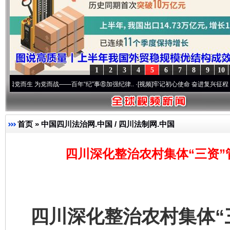
1
2
3
4
5
6
7
8
9
10
为党而战——百年“纪”事⑧加强纪律..
·[视频]
牢记初心使命 奋进复兴征程丨“转折之城”激荡
首页
»
中国四川法治网.中国 / 四川法制网.中国
四川深化整治农村集体“三资”
四川深化整治农村集体“