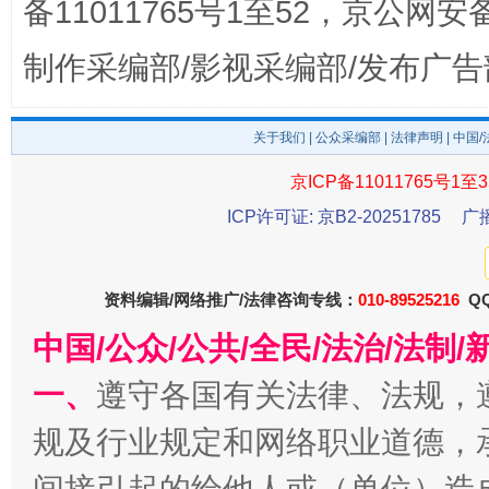
备11011765号1至52，京公网安备：
制作采编部/影视采编部/发布广告
东山县通报“牛蛙产品抗生素超标问题”
法
关于我们
|
公众采编部
|
法律声明
| 中国
京ICP备11011765号1至3
ICP许可证: 京B2-20251785
广
资料编辑/网络推广/法律咨询专线：
010-89525216
QQ
中国/公众/公共/全民/法治/法
千年窑火 生生不息
一
一、
遵守各国有关法律、法规，
规及行业规定和网络职业道德，