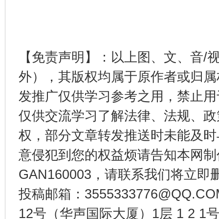
东山县通报“牛蛙产品抗生素超标问题”
法
【免责声明】：以上图、文、音/
外），其版权均属于原作者或归属
发推广仅供学习参考之用，禁止用
仅供交流学习了解法律、法规、政
权，部分文章转发推送时未能及时
意侵犯到您的权益烦请告知本网制作采编
GAN160003，请联系我们将立即删
千年窑火 生生不息
一
投稿邮箱：3555333776@QQ
12号（华声国际大厦）1层 1 2