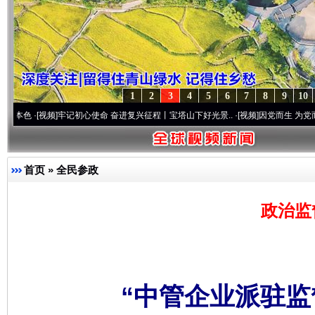
1
2
3
4
5
6
7
8
9
10
视频]
牢记初心使命 奋进复兴征程丨宝塔山下好光景..
·[视频]
因党而生 为党而战——百年“
首页
»
全民参政
政治监
“中管企业派驻监