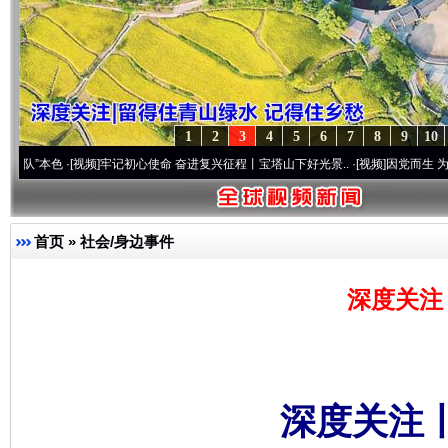
1
2
3
4
5
6
7
8
9
10
色
·[视频]
牢记初心使命 奋进复兴征程丨宝塔山下好光景..
·[视频]
因党而生 为党而战——
首页
»
社会/身边事件
深度关注
深度关注