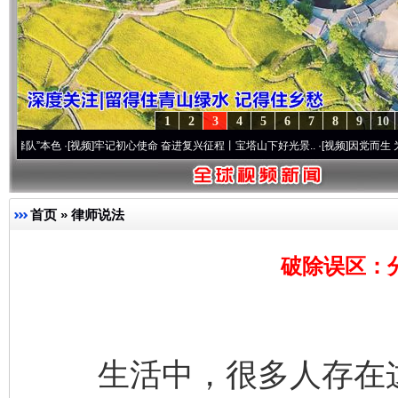
1
2
3
4
5
6
7
8
9
10
本色
·[视频]
牢记初心使命 奋进复兴征程丨宝塔山下好光景..
·[视频]
因党而生 为党而战——
首页
»
律师说法
破除误区：
生活中，很多人存在这