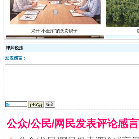
律师说法
发表感言：
受贿1.44亿！段成刚被判无期
从幼儿
公众/公民/网民发表评论感