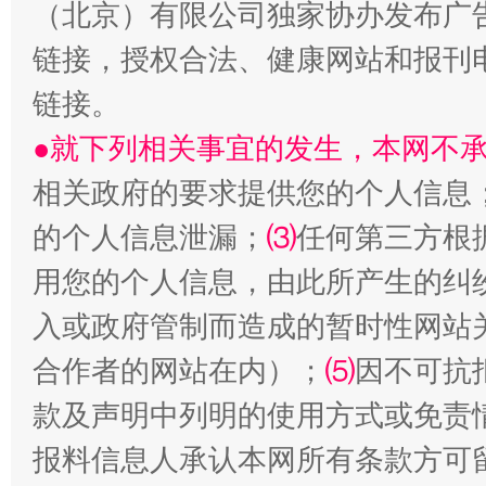
（北京）有限公司独家协办发布广
链接，授权合法、健康网站和报刊
链接。
●就下列相关事宜的发生，本网不
相关政府的要求提供您的个人信息
受贿1.44亿！段成刚被判无期
从幼儿
的个人信息泄漏；
⑶
任何第三方根
用您的个人信息，由此所产生的纠
入或政府管制而造成的暂时性网站
合作者的网站在内）；
⑸
因不可抗
款及声明中列明的使用方式或免责
报料信息人承认本网所有条款方可