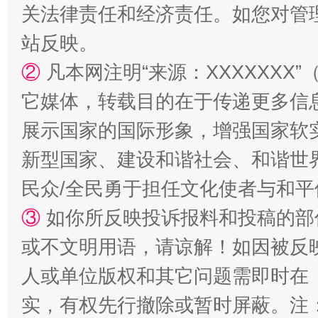
关法律责任和经济责任。如您对管
站反映。
②
凡本网注明“来源：XXXXXX
国家大学科技园优化重塑工作
它媒体，转载目的在于传递更多信
展示国家的国际形象，增强国家软
新型国家、建设和谐社会、和谐世界
民众/全民勇于担任文化使者与和
③
如你所反映投诉报料和投稿的部
或不文明用语，请谅解！如因被反
扯下公款旅游的“隐身衣”
如何以同
人或单位版权和其它问题需即时在
实，有权先行撤除或暂时屏蔽。注