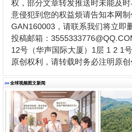
权，部分文章转发推送时未能及时
意侵犯到您的权益烦请告知本网制作采编
GAN160003，请联系我们将立即删
投稿邮箱：3555333776@QQ
12号（华声国际大厦）1层 1 2
千年窑火 生生不息
一
原创权利，请转载时务必注明原创作
全球视频图文新闻
揭开“小金库”的免责幌子