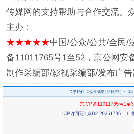
传媒网的支持帮助与合作交流。
完善运行机制助力责任有效落实
一纸欠条
主办 :
★★★★★
中国/公众/公共/全民/
备11011765号1至52，京公网安备：
制作采编部/影视采编部/发布广告
关于我们
|
公众采编部
|
法律声明
| 中国
东山县通报“牛蛙产品抗生素超标问题”
法
京ICP备11011765号1至3
ICP许可证: 京B2-20251785
广