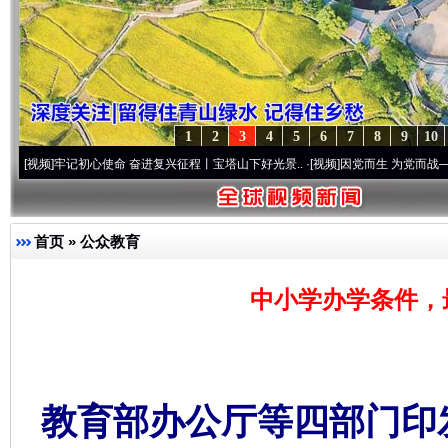
1
2
3
4
5
6
7
8
9
10
记初心使命 奋进复兴征程丨宝塔山下好光景..
·[视频]
因党而生 为党而战——百年“纪”事
首页
»
公众教育
中小学办学条件，最
教育部办公厅等四部门印