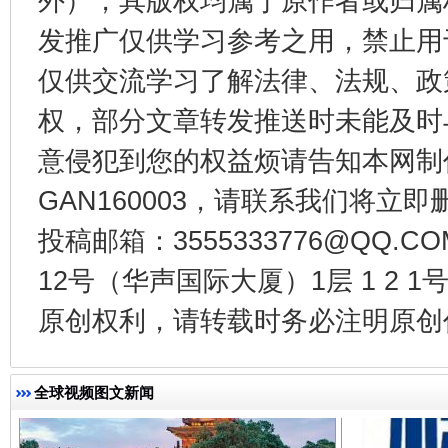
外），其版权均属于原作者或归属
发推广仅供学习参考之用，禁止用
仅供交流学习了解法律、法规、政
权，部分文章转发推送时未能及时
意侵犯到您的权益烦请告知本网制作采编
东山县通报“牛蛙产品抗生素超标问题”
法
GAN160003，请联系我们将立即删
投稿邮箱：3555333776@QQ
12号（华声国际大厦）1层 1 2
原创权利，请转载时务必注明原创作
全球视频图文新闻
千年窑火 生生不息
一