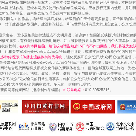
本网及本网所属网站的一切权力。你在本传媒网站留言板发表的评论和投稿，本网站有
本网上述作品。已经本网授权使用作品的单位或网站，应在授权范围内使用，并注明“来
您对管理有意见，请向留言板管理员或向本传媒网站反映。
本传媒系列网站）的作品，均转载自其它媒体，转载目的在于传递更多信息，宣传国家的
，对于建设创新型国家、建设和谐社会、和谐世界都具有重大的现实意义；公众/公民/
显示发布，因涉及相关法律法规或不文明用语，请谅解！如因被反映投诉报料和投稿
如何以同查同治破解风腐交织难题
网核实属实，有权先行撤除或暂时屏蔽。注：被反映投诉举报或报料的个人或单位，
情权的权利，
在收到本网信函、短信或电话告知后15日内不作出回应，我们将视为默
，让相关专家和公众/公民/大众/民众/全民进行评论，或将被反映投诉举报的内容转
网以多种传播形式传播主流媒体舆论为导向
，强化反腐和公众/公民/大众/民众/全民监
等传媒网站架起政府和公众/公民/大众/民众/全民之间的和谐桥梁，缓和社会矛盾，
媒网站结合现代网络科技影视文化传媒的新媒体有生力，借助全球互联网主阵地，为社会
全民对社会公共意识、法律、政策、科技、健康、安全与影视文化传媒合作交流，合法有效
公民/大众/民众/全民的日常生活事实，维护公众/公民/大众/民众/全民的安全信息，促
众/公民/大众/民众/全民的多媒体、多元化、信息时代现实。
法制/新闻网等传媒网站（北京制作采编部）
※ 联系电话：
010-89525216。
一颗心始终滚烫