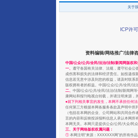
关于
阿坝州三大球赛在茂县开幕
ICP许可
资料编辑/网络推广/法律
中国/公众/公共/全民/法治/法制/新闻网版权
一、
遵守各国有关法律、法规，遵守社会公
成伤害和损失的法律和经济责任。如投递假
信息若无意中涉及到您的权益，请及时联系
版权拥有者的权益。中国/公众/公共/全民/法
二、
中国/公众/公共/全民/法治/法制/
康网站和报刊电视台转载，并请注明来源，
国家大学科技园优化重塑工作
●就下列相关事宜的发生，本网不承担任何法
任何第三方根据本网各服务条款及声明中所
（包括在本网的企业、公司网站和共同合作
言的内容和反映投诉报料信息人承认本网所
本网无关。本网只是提供公众/公民/大众/
三、关于网络版权权属问题：
①
本网注明“来源：XXXXXXX网”的所有