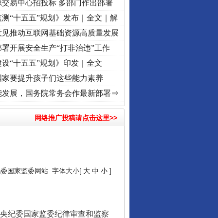
源交易中心招投标 多部门作出部署
测“十五五”规划》发布｜全文｜解
意见推动互联网基础资源高质量发展
署开展安全生产“打非治违”工作
设“十五五”规划》印发｜全文
国家要提升孩子们这些能力素养
奋进复兴征程丨“转折之城”激荡..
·[视频]
牢记初心使命 奋进复兴征程丨红船起航处 潮起
能发展，国务院常务会作最新部署⇒
网络推广投稿请点击这里>>
纪委国家监委网站
字体大小[
大
中
小
]
央纪委国家监委纪律审查和监察