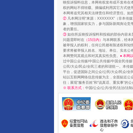
映投诉报料信息，本网有权发布或不发布在
权的网站不得转载、摘编或利用其它方式使用
本网将追究其相关法律责任和经济责任。如
②
凡本网注明“来源：XXXXXXX”（非
象，增强国家软实力，参与国际新闻舆论竞争
者的重任。
③
如你所反映投诉报料和投稿的部份内容未
扯下公款旅游的“隐身衣”
问题需即时在
（15日内）
与本网联系，经本
被举报人的权利，任何公民都有陈述权和知
要求将被举报人姓名、地址、单位、实名公布
本网赞同其观点和对其真实性负责。
● 本
过中国公众传媒/中国公共传媒/中国全民传媒
公民/大众/民众/全民三者的和谐统一。本传
平台，促进国际之间公众/公民/大众/民众/
站以互联网网络信息传媒为主，全面贴近公众/
往；展现“服务百姓”和“说真话、重实事”的公
※ 联系方式：
中国/公众/公共/全民/法治/
“蜀中异人”王建安的艺术幻境