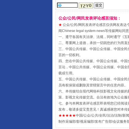
公众/公民/网民发表评论感言须知：
★
公众/公民/网民发表评论感言仅供网友表达个人看法
闻Chinese legal system new
一、遵守各国有关法律、法规，同时遵守《
互
二、尊重网上道德，承担一切因您的行为而直
三、中国公共传媒、中国公众传媒、中国全民传媒China 
言的一切权利。
四、您在中国公共传媒、中国公众传媒、中国全民传媒Chin
言论，中国公共传媒、中国公众传媒、中国全民传媒China
全民健身五年计划来了！等你上
载或引用。
五、中国公共传媒、中国公众传媒、中国全民传媒China 
员有权保留或删除其管辖留言中的任意内容。
六、本传媒结合现代网络科技影视文化传媒的新
策、影视文化传媒交流。合法有效地为公众服
七、参与本网发表评论感言即表明您已经阅读并
发布，敬请多提宝贵意见！真诚感谢您对本传
★★★★★
中国/公众/公共/全民/法治/法制/新闻
制作采编部/影视采编部/发布广告部/会议服务