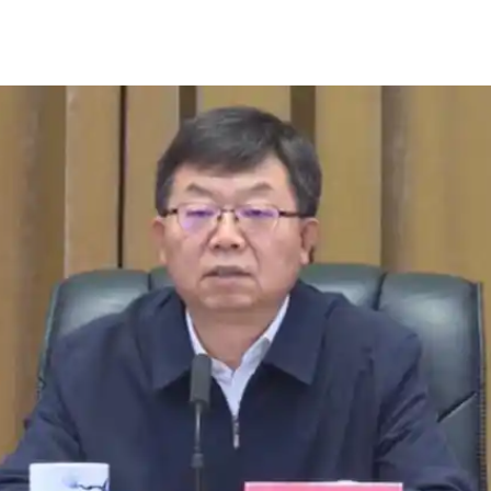
实
一纸欠条伤亲情 巡回调解促和解..