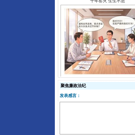
揭开“小金库”的免责幌子
聚焦廉政法纪
发表感言：
受贿1.44亿！段成刚被判无期