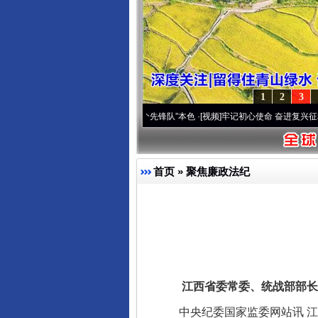
1
2
3
变雪域高原..
·[视频]
永葆“两个先锋队”本色
·[视频]
牢记初心使命 奋进复兴征程丨宝塔山
首页
»
聚焦廉政法纪
江西省委常委、统战部部长李
中央纪委国家监委网站讯 江