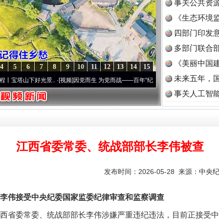
事关公共资
《生态环境监
读
四部门印发
多部门联合部
《美丽中国建
4
5
6
7
8
9
10
11
12
13
14
15
未来五年，
下好光景..
·[视频]
因党而生 为党而战——百年“纪”事⑧加强纪律..
·[视频]
牢记初心使命 
事关人工智
江西省委常委、统战部部长李伟被查
发布时间：2026-05-28 来源：
中央
伟接受中央纪委国家监委纪律审查和监察调查
西省委常委、统战部部长李伟涉嫌严重违纪违法，目前正接受中