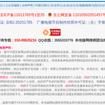
我们
|
公众采编部
|
法律声明
| 中国/法制/公共/全民/公众/农业/文化/视频/检察/法院/法治
规模最大的光氢储一体化项目
京ICP备11011765号1至35
京公网安备 11010502051457
证: 京B2-20251785
广播电视节目制作经营许可证:（京）字第3
咨询专线：
010-89525216
QQ在线：3555333776 本传媒网律师团
和免责声明：
德，遵守中国互联网法律法规及行业规定和网络职业道德，承担法律范围内因你的网络
新闻造成社会影响的，本网将追究其相关法律和经济责任。维护各国宪法，保障公民的
我们，我们将在第一时间作出反映或更正。特请来函来电说明本网站提供内容系本人或
治/法制/新闻网等传媒网站衷心致谢！
新闻网等传媒网站，由众全影视文化传媒（北京）有限公司独家协办发布广告。欢迎合法、
并可添加相应链接。
镜头丨大暑三秋近
律责任：⑴
本网根据法律规定或相关政府的要求提供您的个人信息；
⑵
由于您将个人
列明的情况使用您的个人信息，由此所产生的纠纷责任；
⑷
任何由于黑客攻击、电脑病
者的网站在内）；
⑸
因不可抗拒导致的任何事态后果；
⑹
本网在各服务条款及声明中列
有条款方可留言和反映投诉报料等讯息投稿，其证明你已经阅读本网条款并承担一切因
民众/全民话语权平台。本网根据中国互联网法律法规及行业规定和国际互联网有关规定
作品，版权均属于XXXXXXX网所有。本传媒网站拥有管理笔名和代表某些合作伙伴在