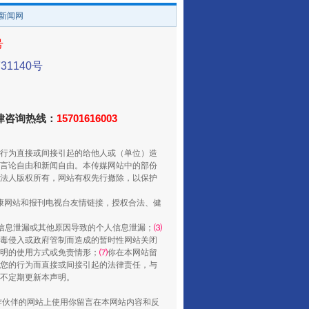
/新闻网
走走走！国家喊你健身啦
号
1140号
法律咨询热线：
15701616003
行为直接或间接引起的给他人或（单位）造
言论自由和新闻自由。本传媒网站中的部份
法人版权所有，网站有权先行撤除，以保护
健康网站和报刊电视台友情链接，授权合法、健
山西：不断增强治理腐败综合效能
信息泄漏或其他原因导致的个人信息泄漏；
⑶
毒侵入或政府管制而造成的暂时性网站关闭
明的使用方式或免责情形；
⑺
你在本网站留
您的行为而直接或间接引起的法律责任，与
将不定期更新本声明。
合作伙伴的网站上使用你留言在本网站内容和反