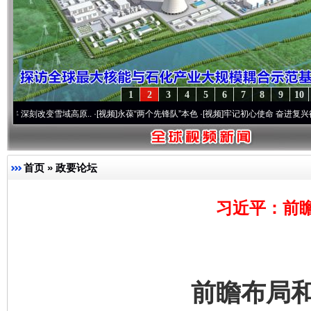
1
2
3
4
5
6
7
8
9
10
刻改变雪域高原..
·[视频]
永葆“两个先锋队”本色
·[视频]
牢记初心使命 奋进复兴征程丨宝
首页
»
政要论坛
习近平：前
前瞻布局